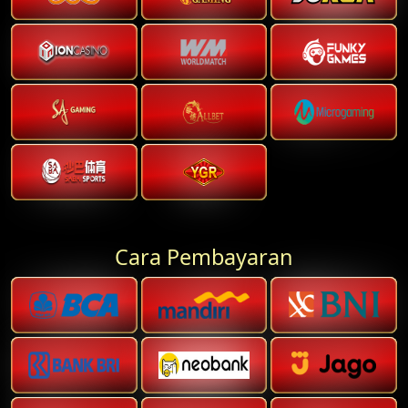
Cara Pembayaran