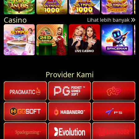
Casino
Lihat lebih banyak
Provider Kami