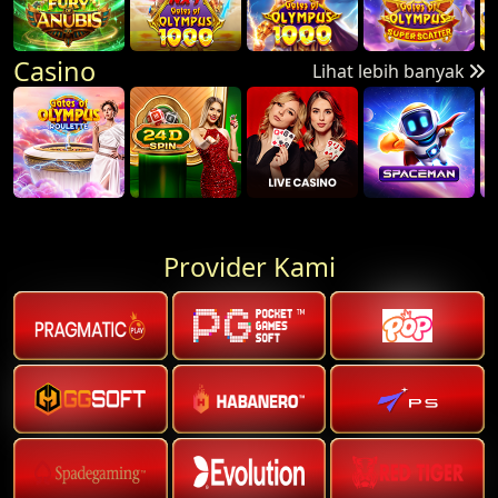
Casino
Lihat lebih banyak
Provider Kami