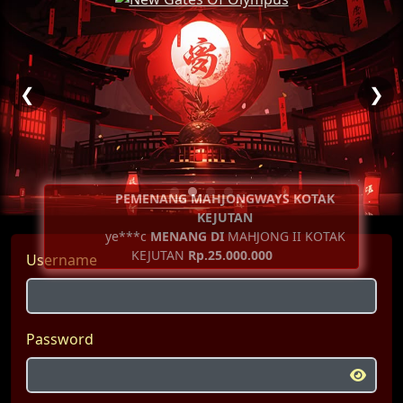
❮
❯
PEMENANG MAHJONGWAYS KOTAK
KEJUTAN
ye***c
MENANG DI
MAHJONG II KOTAK
KEJUTAN
Rp.25.000.000
Username
Password