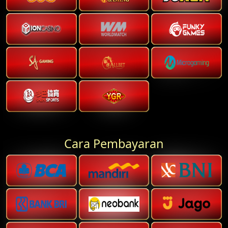
Cara Pembayaran