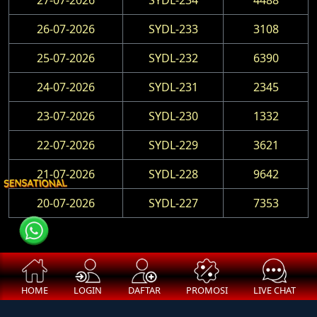
27-07-2026
SYDL-234
4488
26-07-2026
SYDL-233
3108
25-07-2026
SYDL-232
6390
24-07-2026
SYDL-231
2345
23-07-2026
SYDL-230
1332
22-07-2026
SYDL-229
3621
21-07-2026
SYDL-228
9642
20-07-2026
SYDL-227
7353
HOME
LOGIN
DAFTAR
PROMOSI
LIVE CHAT