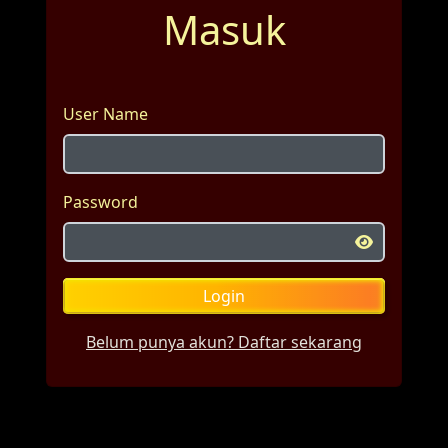
Masuk
User Name
Password
Login
Belum punya akun? Daftar sekarang