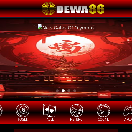
T
TOGEL
TABLE
FISHING
COCK F.
ARC