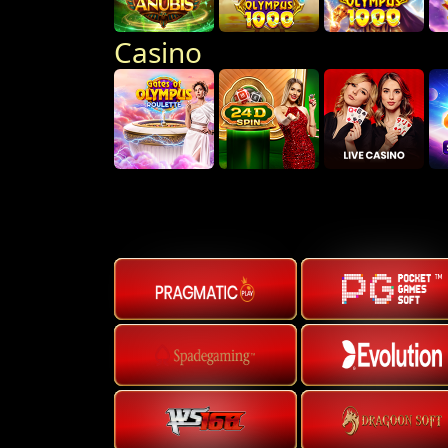
Casino