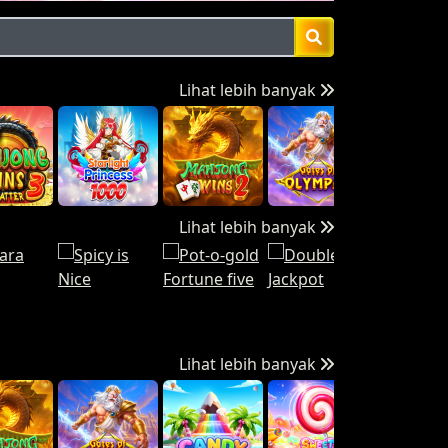
Lihat lebih banyak
Lihat lebih banyak
Lihat lebih banyak