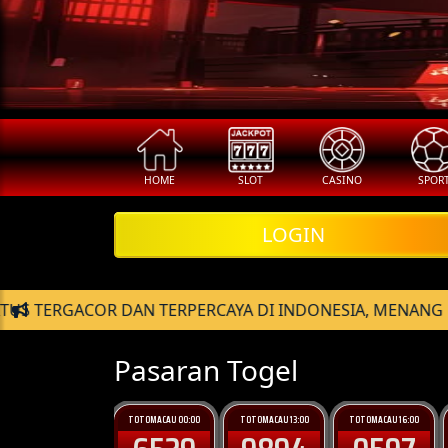
HOME
SLOT
CASINO
SPOR
LOGIN
CAYA DI INDONESIA, MENANG BESAR PASTI DIBAYAR LUNA
Pasaran Togel
PCSO
TOTOMACAU 00:00
TOTOMACAU 13:00
TOTOMACAU 16:00