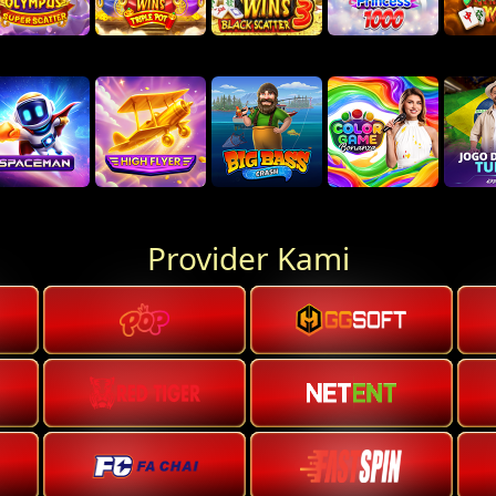
Provider Kami