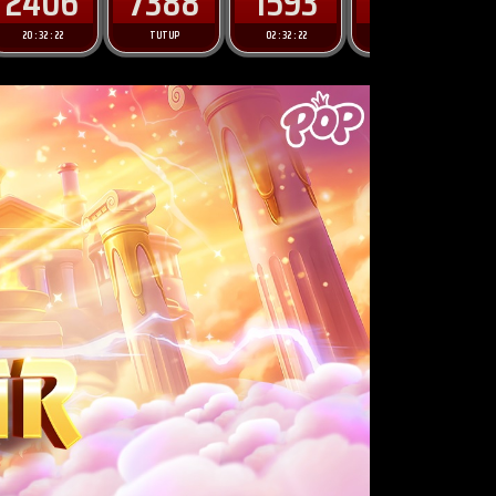
2406
7388
1593
1200
20 : 32 : 20
TUTUP
02 : 32 : 20
16 : 32 : 20