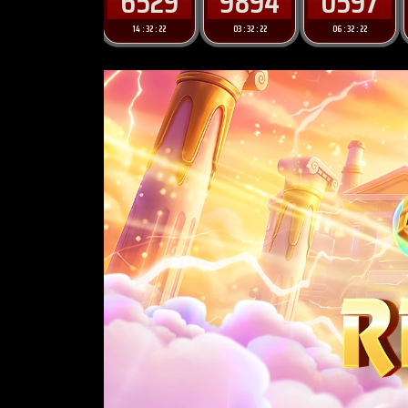
3704
6529
9894
0597
10 : 37 : 20
14 : 32 : 20
03 : 32 : 20
06 : 32 : 20