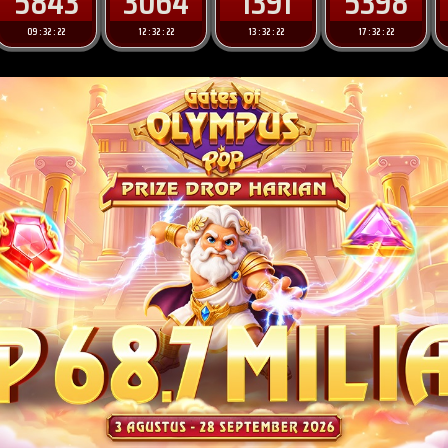
5843
3064
1391
5398
09 : 32 : 20
12 : 32 : 20
13 : 32 : 20
17 : 32 : 20