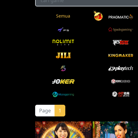
Semua
Page
1