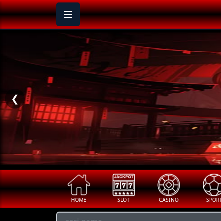
PEMENANG MAHJONGWAYS KOTAK
KEJUTAN
ci***0
MENANG DI
MAHJONG I KOTAK
KEJUTAN
Rp.35.000.000
❮
HOME
SLOT
CASINO
SPOR