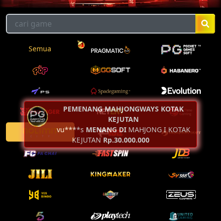
Semua
PEMENANG MAHJONGWAYS KOTAK
KEJUTAN
vu****s
MENANG DI
MAHJONG I KOTAK
KEJUTAN
Rp.30.000.000