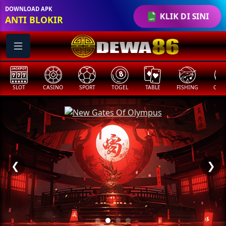
DOWNLOAD APK
KLIK DI SINI
ANTI BLOKIR
SLOT
CASINO
SPORT
TOGEL
TABLE
FISHING
COCK
❮
❯