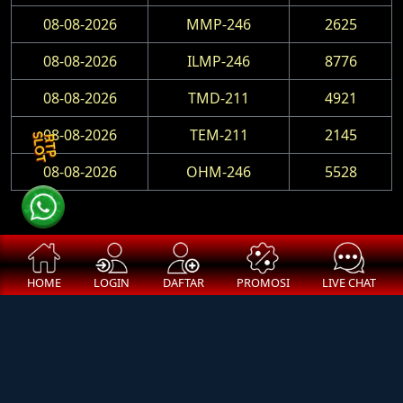
08-08-2026
MMP-246
2625
08-08-2026
ILMP-246
8776
08-08-2026
TMD-211
4921
08-08-2026
TEM-211
2145
08-08-2026
OHM-246
5528
HOME
LOGIN
DAFTAR
PROMOSI
LIVE CHAT