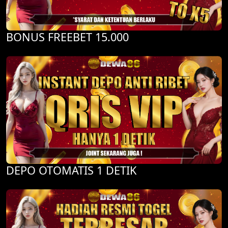
BONUS FREEBET 15.000
DEPO OTOMATIS 1 DETIK