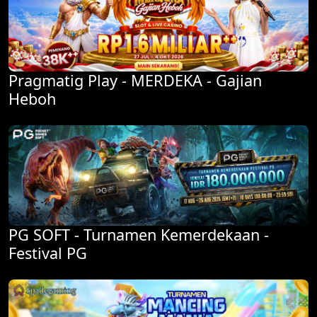
Pragmatig Play - MERDEKA - Gajian
Heboh
PG SOFT - Turnamen Kemerdekaan -
Festival PG