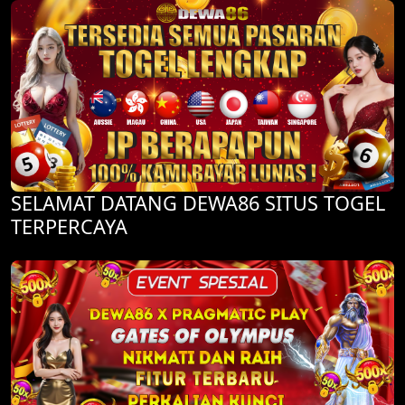
SELAMAT DATANG DEWA86 SITUS TOGEL
TERPERCAYA