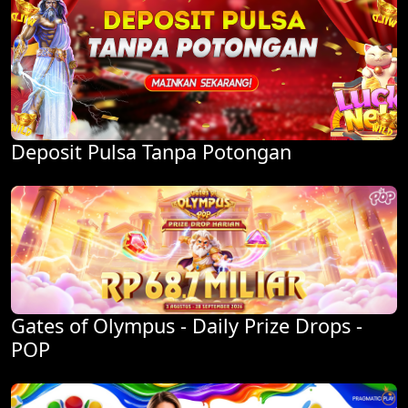
Deposit Pulsa Tanpa Potongan
Gates of Olympus - Daily Prize Drops -
POP