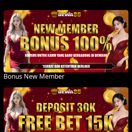
Bonus New Member