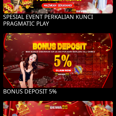
SPESIAL EVENT PERKALIAN KUNCI
PRAGMATIC PLAY
BONUS DEPOSIT 5%