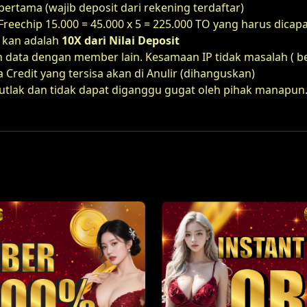
ertama (wajib deposit dari rekening terdaftar)
reechip 15.000 = 45.000 x 5 = 225.000 TO yang harus dicapa
w kan adalah
10X dari Nilai Deposit
 data dengan member lain. Kesamaan IP tidak masalah ( be
 Credit yang tersisa akan di Anulir (dihanguskan)
utlak dan tidak dapat diganggu gugat oleh pihak manapun