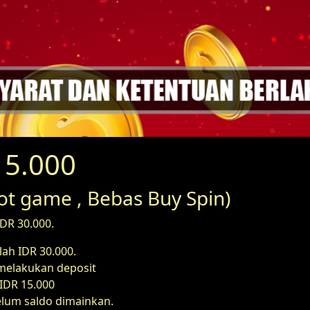
5.000
ot game , Bebas Buy Spin)
DR 30.000.
ah IDR 30.000.
 melakukan deposit
IDR 15.000
belum saldo dimainkan.