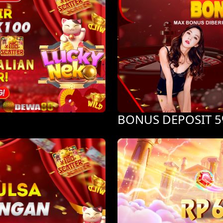
BONUS DEPOSIT 