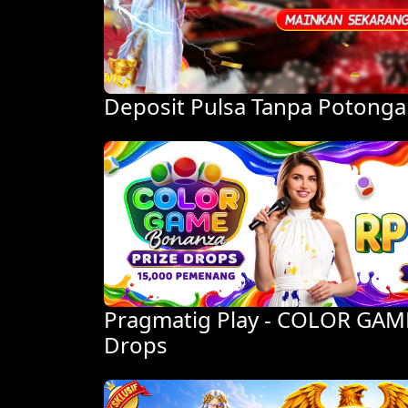
Deposit Pulsa Tanpa Potong
Pragmatig Play - COLOR GAM
Drops