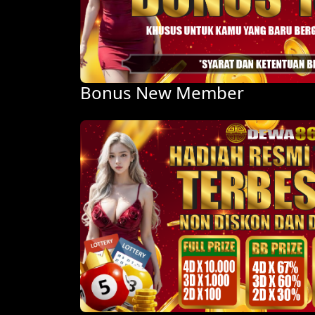
Bonus New Member