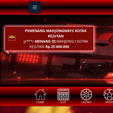
❮
HOME
SLOT
CASINO
SPOR