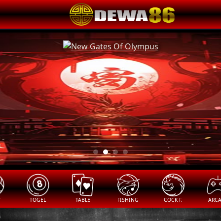
T
TOGEL
TABLE
FISHING
COCK F.
ARC