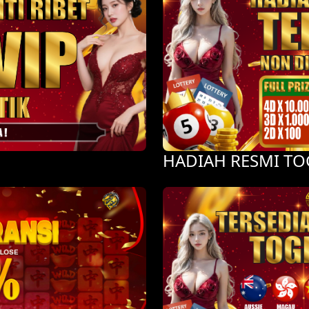
HADIAH RESMI TO