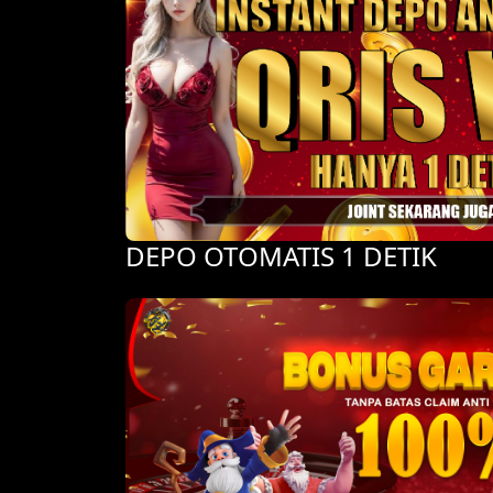
DEPO OTOMATIS 1 DETIK