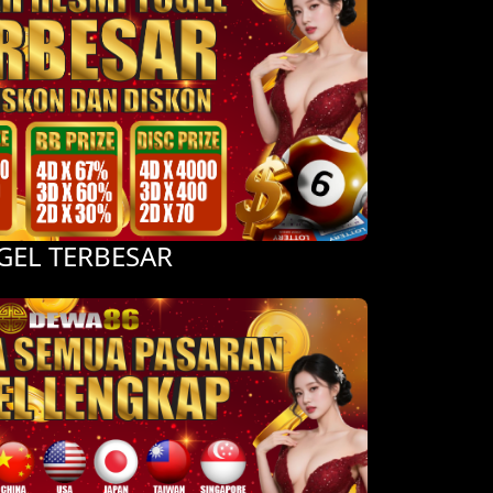
GEL TERBESAR