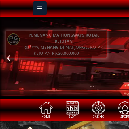
PEMENANG MAHJONGWAYS KOTAK
KEJUTAN
ga***w
MENANG DI
MAHJONG II KOTAK
KEJUTAN
Rp.20.000.000
❮
HOME
SLOT
CASINO
SPOR