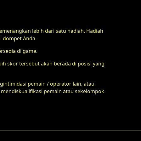
memenangkan lebih dari satu hadiah. Hadiah
di dompet Anda.
rsedia di game.
h skor tersebut akan berada di posisi yang
timidasi pemain / operator lain, atau
mendiskualifikasi pemain atau sekelompok