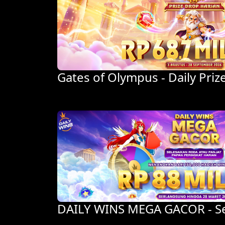
Gates of Olympus - Daily Priz
DAILY WINS MEGA GACOR - Se